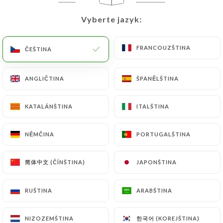
18.00€
Vyberte jazyk:
Vyberte jazyk:
13.00€
FRANCOUZŠTINA
FRANCOUZŠTINA
ČEŠTINA
ČEŠTINA
14.00€
ANGLIČTINA
ANGLIČTINA
ŠPANĚLŠTINA
ŠPANĚLŠTINA
13.00€
KATALÁNŠTINA
KATALÁNŠTINA
ITALŠTINA
ITALŠTINA
12.00€
NĚMČINA
NĚMČINA
PORTUGALŠTINA
PORTUGALŠTINA
13.00€
简体中文 (ČÍNŠTINA)
简体中文 (ČÍNŠTINA)
JAPONŠTINA
JAPONŠTINA
13.00€
RUŠTINA
RUŠTINA
ARABŠTINA
ARABŠTINA
한국어 (KOREJŠTINA)
한국어 (KOREJŠTINA)
NIZOZEMŠTINA
NIZOZEMŠTINA