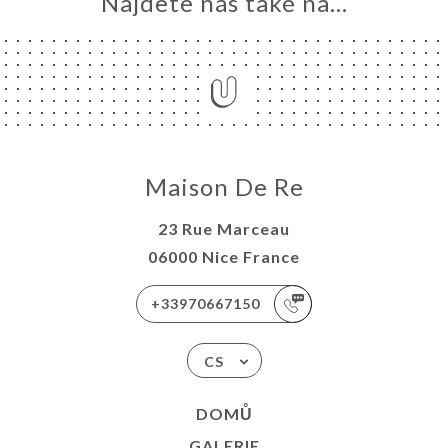
Najdete nás také na...
Maison De Re
23 Rue Marceau
06000 Nice France
+33970667150
CS
DOMŮ
GALERIE