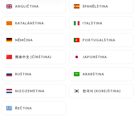
ANGLIČTINA
ANGLIČTINA
ŠPANĚLŠTINA
ŠPANĚLŠTINA
KATALÁNŠTINA
KATALÁNŠTINA
ITALŠTINA
ITALŠTINA
NĚMČINA
NĚMČINA
PORTUGALŠTINA
PORTUGALŠTINA
Maison De Re
简体中文 (ČÍNŠTINA)
简体中文 (ČÍNŠTINA)
JAPONŠTINA
JAPONŠTINA
50 RECENZE
RUŠTINA
RUŠTINA
ARABŠTINA
ARABŠTINA
RESTAURANT ITALIEN
23 Rue Marceau
한국어 (KOREJŠTINA)
한국어 (KOREJŠTINA)
NIZOZEMŠTINA
NIZOZEMŠTINA
06000 Nice France
ŘEČTINA
ŘEČTINA
Kdo jsme?