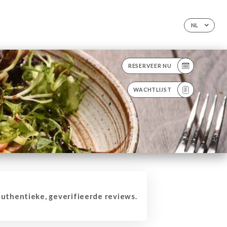
NL
RESERVEER NU
WACHTLIJST
thentieke, geverifieerde reviews.