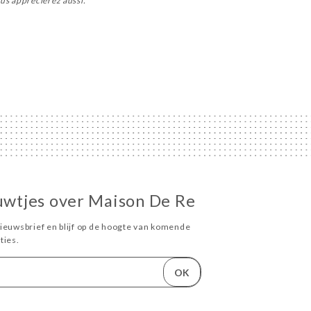
us apprécierez aussi.
euwtjes over Maison De Re
ieuwsbrief en blijf op de hoogte van komende
ies.
OK