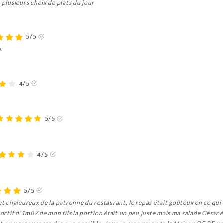
 plusieurs choix de plats du jour
5/5
e
4/5
5/5
4/5
5/5
 et chaleureux de la patronne du restaurant, le repas était goûteux en ce qui
portif d'1m87 de mon fils la portion était un peu juste mais ma salade César é