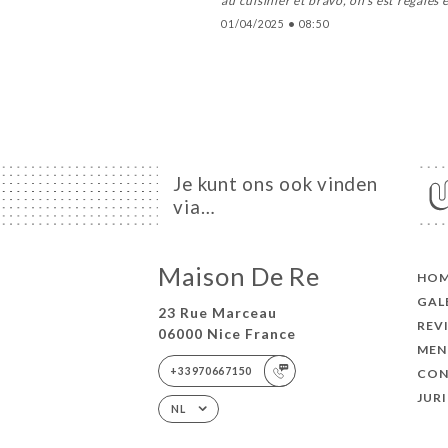
au cuisinier et bravo, on s'est régalé
01/04/2025
•
08:50
Je kunt ons ook vinden
via…
Maison De Re
HO
GAL
23 Rue Marceau
REV
06000 Nice France
MEN
+33970667150
CON
JUR
NL