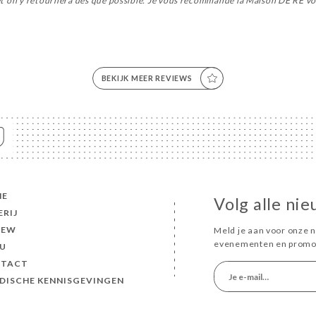
s et on y retournera des que possible. Je vous recommande la Maison DE RE vo
BEKIJK MEER REVIEWS
ME
Volg alle ni
ERIJ
IEW
Meld je aan voor onze n
evenementen en promot
U
TACT
IDISCHE KENNISGEVINGEN